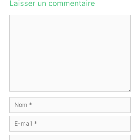
Laisser un commentaire
Commentaire
Nom
E-
mail
Site