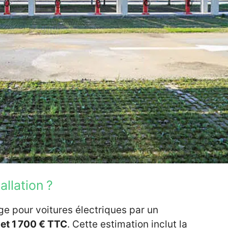
llation ?
rge pour voitures électriques par un
et 1
700
€
TTC
. Cette estimation inclut la